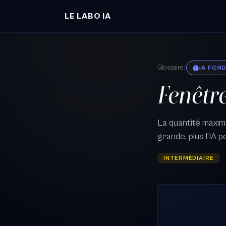
Aller au contenu principal
LE LABO IA
Glossaire
/
IA FON
Fenêtr
La quantité maxima
grande, plus l'IA 
INTERMÉDIAIRE