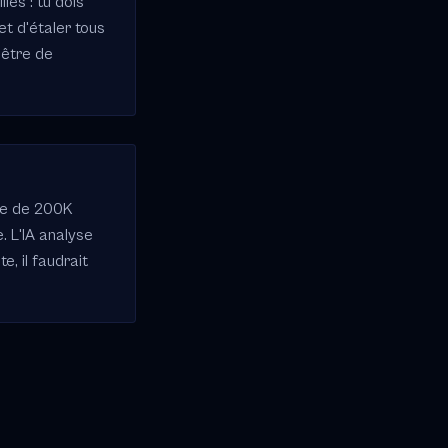
les : tu dois
t d'étaler tous
nêtre de
re de 200K
e. L'IA analyse
, il faudrait