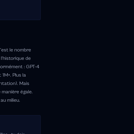
C'est le nombre
'historique de
énormément : GPT-4
 1M+. Plus la
ntation). Mais
e manière égale.
au milieu.