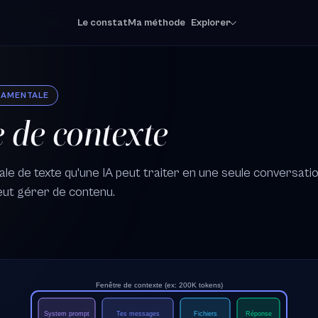
Le constat
Ma méthode
Explorer
DAMENTALE
e de contexte
le de texte qu'une IA peut traiter en une seule conversation
peut gérer de contenu.
Fenêtre de contexte (ex: 200K tokens)
System prompt
Tes messages
Fichiers
Réponse