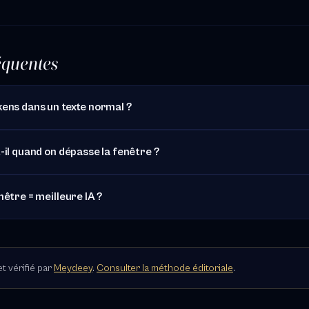
équentes
ens dans un texte normal ?
-il quand on dépasse la fenêtre ?
être = meilleure IA ?
t vérifié par
Meydeey
.
Consulter la méthode éditoriale
.