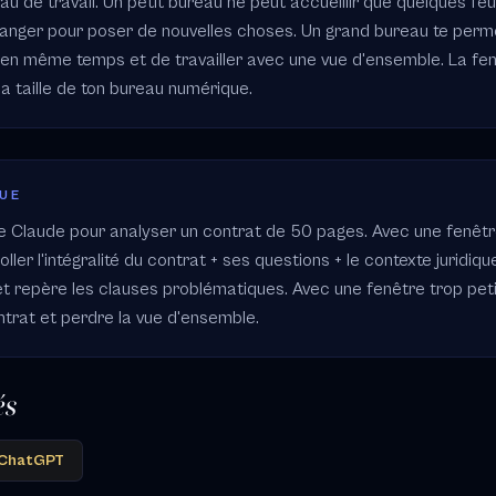
u de travail. Un petit bureau ne peut accueillir que quelques feuil
nger pour poser de nouvelles choses. Un grand bureau te perme
en même temps et de travailler avec une vue d'ensemble. La fe
la taille de ton bureau numérique.
QUE
se Claude pour analyser un contrat de 50 pages. Avec une fenêt
coller l'intégralité du contrat + ses questions + le contexte juridiqu
et repère les clauses problématiques. Avec une fenêtre trop petite
trat et perdre la vue d'ensemble.
és
ChatGPT