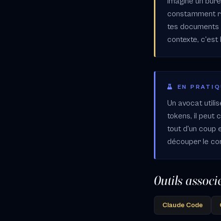
Imagine un burea
constamment ra
tes documents 
contexte, c'est 
EN PRATI
Un avocat utili
tokens, il peut 
tout d'un coup 
découper le con
Outils associ
Claude Code