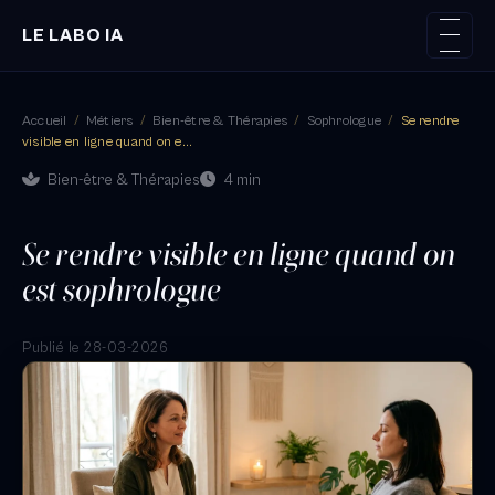
LE LABO IA
Accueil
/
Métiers
/
Bien-être & Thérapies
/
Sophrologue
/
Se rendre
visible en ligne quand on e...
Bien-être & Thérapies
4 min
Se rendre visible en ligne quand on
est sophrologue
Publié le 28-03-2026