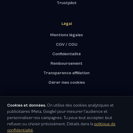
Trustpilot
Légal
Mentions légales
CGV / CGU
Confidentialité
Remboursement
Transparence affiliation
Gérer mes cookies
Cookies et données.
On utilise des cookies analytiques et
publicitaires (Meta, Google) pour mesurer l'audience et
RGPD · Représentant UE désigné
personnaliser nos campagnes. Tu peux tout accepter, tout
refuser, ou choisir précisément. Détails dans la
politique de
© 2026 LE LABO IA / AZ12 GROUP LLC · meydeey.com · Paiement sécurisé · Tous droits
confidentialité
.