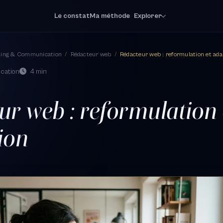
Le constat
Ma méthode
Explorer
ting & Communication
/
Rédacteur web
/
Rédacteur web : reformulation et adap
cation
4 min
ur web : reformulation 
ion