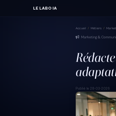
LE LABO IA
Accueil
/
Métiers
/
Marke
Marketing & Communi
Rédacte
adaptat
Publié le 28-03-2026