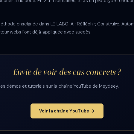
toucher à du code. En 2 à 4 semaines, tu as un prototype fonction
éthode enseignée dans LE LABO IA : Réfléchir, Construire, Automa
teur webs l'ont déjà appliquée avec succès.
Envie de voir des cas concrets ?
es démos et tutoriels sur la chaîne YouTube de Meydeey.
Voir la chaîne YouTube →