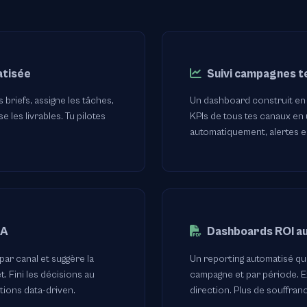
atisée
Suivi campagnes t
 briefs, assigne les tâches,
Un dashboard construit en 
e les livrables. Tu pilotes
KPIs de tous tes canaux en 
automatiquement, alertes e
IA
Dashboards ROI a
par canal et suggère la
Un reporting automatisé qui 
. Fini les décisions au
campagne et par période. E
tions data-driven.
direction. Plus de souffran