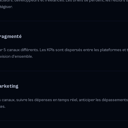
teurs, développeurs et freelances. Les briefs se perdent, les retours s
tégiser.
fragmenté
 5 canaux différents. Les KPIs sont dispersés entre les plateformes et 
 vision d'ensemble.
arketing
s canaux, suivre les dépenses en temps réel, anticiper les dépassements.
tes.