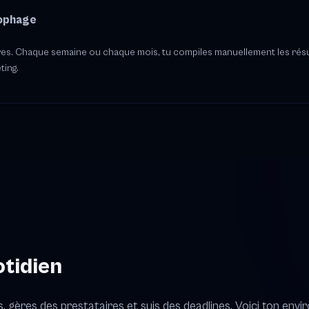
ophage
ffres. Chaque semaine ou chaque mois, tu compiles manuellement les rés
ting.
otidien
gères des prestataires et suis des deadlines. Voici ton envi