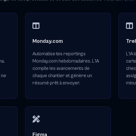
Monday.com
Trel
s
Automatise tes reportings
L'IA 
na,
Monday.com hebdomadaires. L'IA
cart
compile les avancements de
check
s ne
chaque chantier et génère un
assi
résumé prêt à envoyer.
minut
Figma