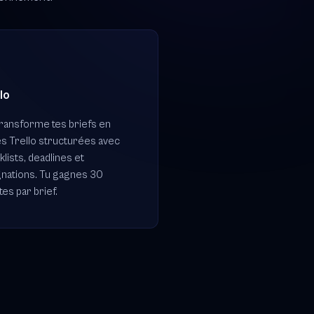
lo
transforme tes briefs en
es Trello structurées avec
lists, deadlines et
gnations. Tu gagnes 30
es par brief.