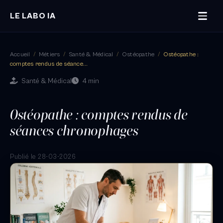
LE LABO IA
Accueil
/
Métiers
/
Santé & Médical
/
Ostéopathe
/
Ostéopathe :
comptes rendus de séance...
Santé & Médical
4 min
Ostéopathe : comptes rendus de
séances chronophages
Publié le 28-03-2026