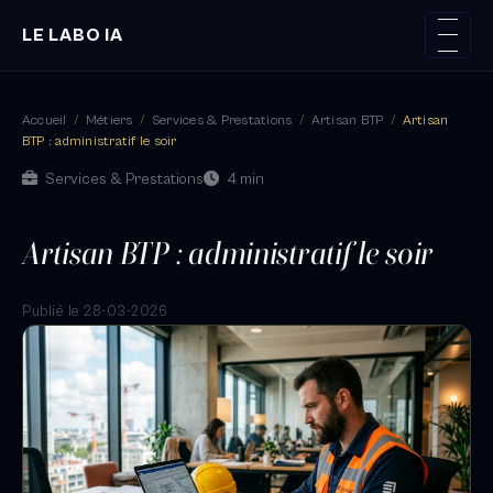
LE LABO IA
Accueil
/
Métiers
/
Services & Prestations
/
Artisan BTP
/
Artisan
BTP : administratif le soir
Services & Prestations
4 min
Artisan BTP : administratif le soir
Publié le 28-03-2026