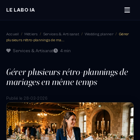
LE LABO IA
Accueil
/
Métiers
/
Services & Artisanat
/
Wedding planner
/
Gérer
plusieurs rétro-plannings de ma...
Services & Artisanat
4 min
Gérer plusieurs rétro-plannings de
mariages en même temps
Publié le 28-03-2026