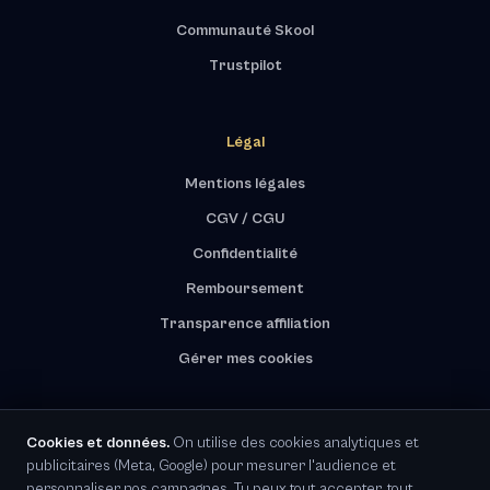
Communauté Skool
Trustpilot
Légal
Mentions légales
CGV / CGU
Confidentialité
Remboursement
Transparence affiliation
Gérer mes cookies
Cookies et données.
On utilise des cookies analytiques et
publicitaires (Meta, Google) pour mesurer l'audience et
RGPD · Représentant UE désigné
personnaliser nos campagnes. Tu peux tout accepter, tout