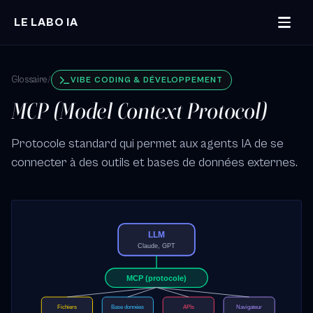
Aller au contenu principal
LE LABO IA
Glossaire
/
VIBE CODING & DÉVELOPPEMENT
MCP (Model Context Protocol)
Protocole standard qui permet aux agents IA de se
connecter à des outils et bases de données externes.
LLM
Claude, GPT
MCP (protocole)
Fichiers
Base données
APIs
Navigateur