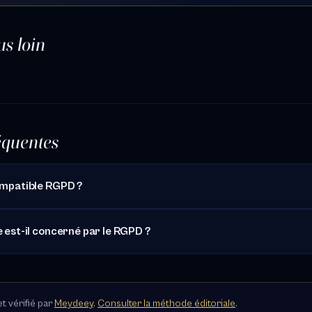
us loin
équentes
compatible RGPD ?
e est-il concerné par le RGPD ?
t vérifié par
Meydeey
.
Consulter la méthode éditoriale
.