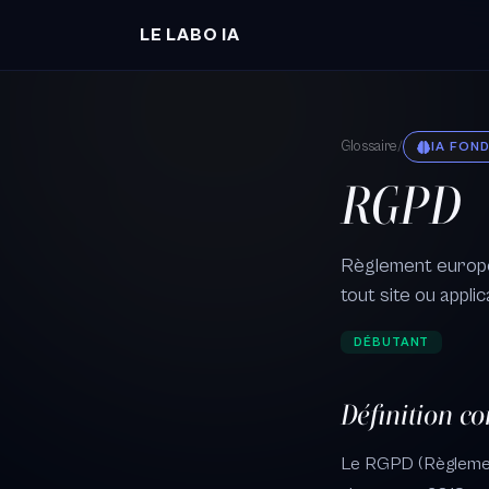
Aller au contenu principal
LE LABO IA
Glossaire
/
IA FON
RGPD
Règlement europée
tout site ou appli
DÉBUTANT
Définition c
Le RGPD (Règlemen