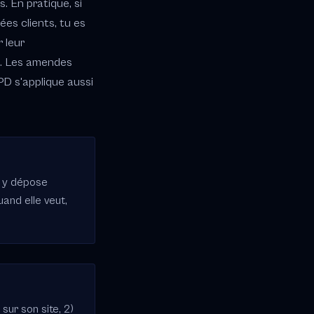
. En pratique, si
es clients, tu es
r leur
e. Les amendes
PD s'applique aussi
i y dépose
and elle veut,
sur son site, 2)