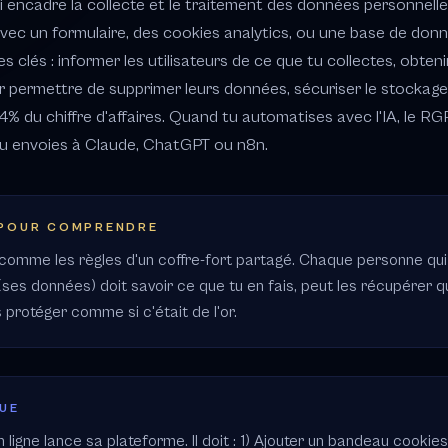
 encadre la collecte et le traitement des données personnelles
avec un formulaire, des cookies analytics, ou une base de donné
s clés : informer les utilisateurs de ce que tu collectes, obteni
 permettre de supprimer leurs données, sécuriser le stockag
4% du chiffre d'affaires. Quand tu automatises avec l'IA, le RG
u envoies à Claude, ChatGPT ou n8n.
 POUR COMPRENDRE
 comme les règles d'un coffre-fort partagé. Chaque personne qu
ses données) doit savoir ce que tu en fais, peut les récupérer qu
es protéger comme si c'était de l'or.
QUE
ligne lance sa plateforme. Il doit : 1) Ajouter un bandeau cookies 