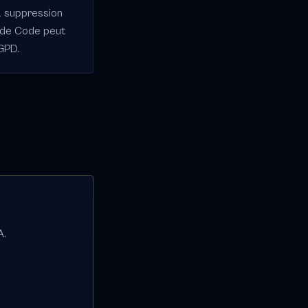
a suppression
ude Code peut
RGPD.
A.