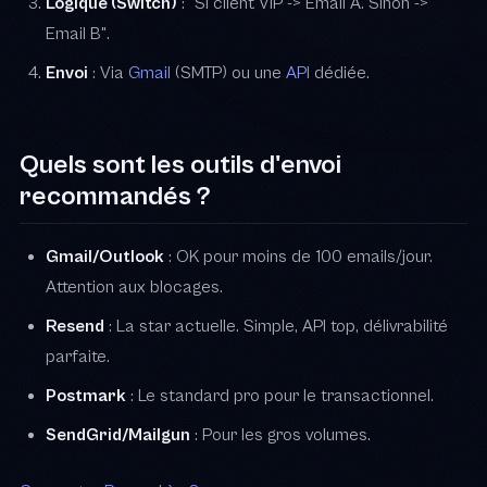
Logique (Switch)
: "Si client VIP -> Email A. Sinon ->
Email B".
Envoi
: Via
Gmail
(SMTP) ou une
API
dédiée.
Quels sont les outils d'envoi
recommandés ?
Gmail/Outlook
: OK pour moins de 100 emails/jour.
Attention aux blocages.
Resend
: La star actuelle. Simple, API top, délivrabilité
parfaite.
Postmark
: Le standard pro pour le transactionnel.
SendGrid/Mailgun
: Pour les gros volumes.