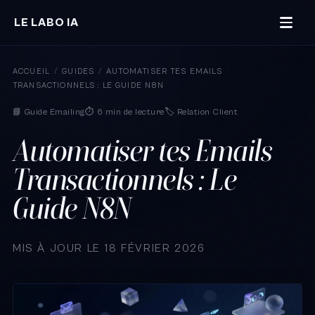
LE LABO IA
ACCUEIL
/
GUIDES
/
AUTOMATISER TES EMAILS
TRANSACTIONNELS : LE GUIDE N8N
📘 Guide Emailing
⏱️ 6 min de lecture
🏷️ Relation Client
Automatiser tes Emails
Transactionnels : Le
Guide N8N
MIS À JOUR LE 18 FÉVRIER 2026