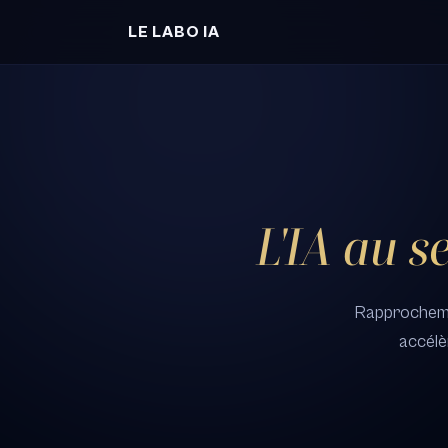
LE LABO IA
L'IA au s
Rapprochement
accélè