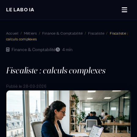
LE LABO IA
Accueil
/
Métiers
/
Finance & Comptabilité
/
Fiscaliste
/
Fiscaliste :
calculs complexes
Finance & Comptabilité
4 min
Fiscaliste : calculs complexes
Publié le 28-03-2026