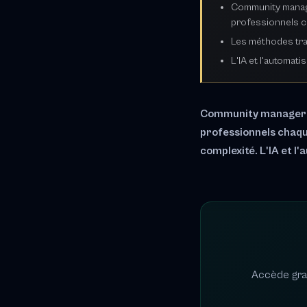
Community manage
professionnels c
Les méthodes trad
L'IA et l'automat
Community manager et
professionnels chaque
complexité. L'IA et l
Accède grat