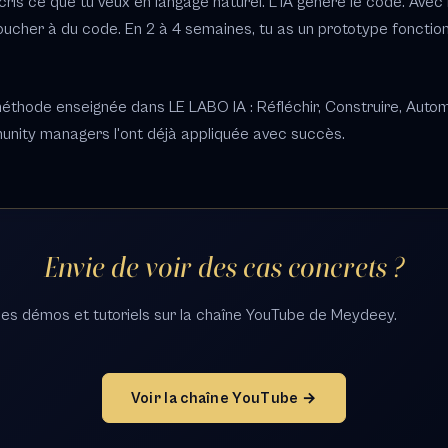
is ce que tu veux en langage naturel. L'IA génère le code. Avec
toucher à du code. En 2 à 4 semaines, tu as un prototype fonction
éthode enseignée dans LE LABO IA : Réfléchir, Construire, Automa
nity managers l'ont déjà appliquée avec succès.
Envie de voir des cas concrets ?
es démos et tutoriels sur la chaîne YouTube de Meydeey.
Voir la chaîne YouTube →