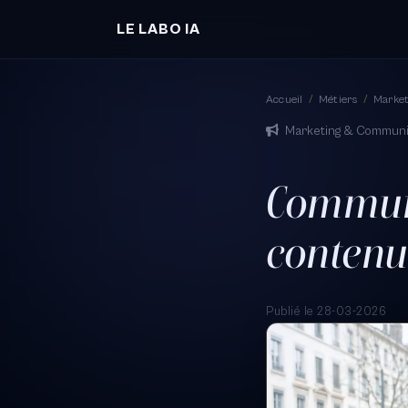
LE LABO IA
Accueil
/
Métiers
/
Marke
Marketing & Communi
Communi
contenu
Publié le 28-03-2026