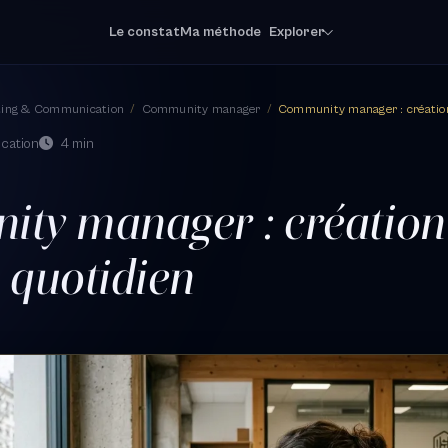
Le constat
Ma méthode
Explorer
ting & Communication
/
Community manager
/
Community manager : création
cation
4 min
ty manager : création
 quotidien