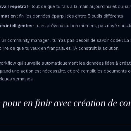
vail répétitif
: tout ce que tu fais à la main aujourd'hui et qui sui
ormation
: fini les données éparpillées entre 5 outils différents
s intelligentes
: tu es prévenu au bon moment, pas noyé sous le
r un community manager : tu n'as pas besoin de savoir coder. L
re ce que tu veux en français, et l'IA construit la solution.
workflow qui surveille automatiquement les données liées à créa
 quand une action est nécessaire, et pré-remplit les documents 
uelques semaines.
s pour en finir avec création de c