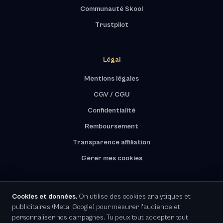
Communauté Skool
Trustpilot
Légal
Mentions légales
CGV / CGU
Confidentialité
Remboursement
Transparence affiliation
Gérer mes cookies
Cookies et données.
On utilise des cookies analytiques et
publicitaires (Meta, Google) pour mesurer l'audience et
RGPD · Représentant UE désigné
personnaliser nos campagnes. Tu peux tout accepter, tout