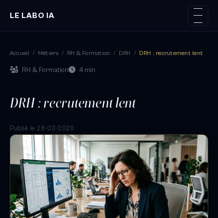
LE LABO IA
Accueil
/
Métiers
/
RH & Formation
/
DRH
/
DRH : recrutement lent
RH & Formation
4 min
DRH : recrutement lent
Publié le 28-03-2026