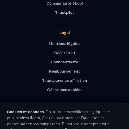
Communauté Skool
Trustpilot
Légal
Mentions légales
CGV / CGU
Confidentialité
Remboursement
Transparence affiliation
Gérer mes cookies
Cookies et données.
On utilise des cookies analytiques et
publicitaires (Meta, Google) pour mesurer l'audience et
RGPD · Représentant UE désigné
personnaliser nos campagnes. Tu peux tout accepter, tout