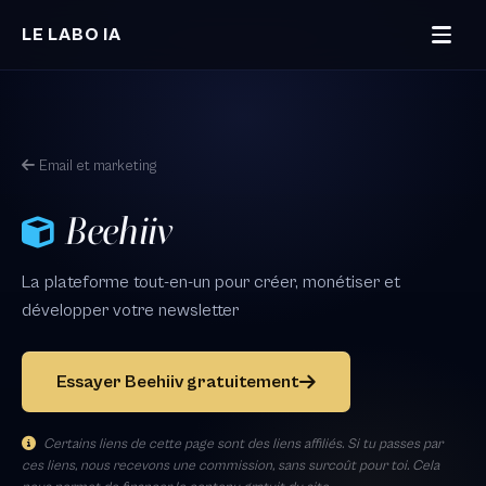
Aller au contenu principal
LE LABO IA
Email et marketing
Beehiiv
La plateforme tout-en-un pour créer, monétiser et
développer votre newsletter
Essayer Beehiiv gratuitement
Certains liens de cette page sont des liens affiliés. Si tu passes par
ces liens, nous recevons une commission, sans surcoût pour toi. Cela