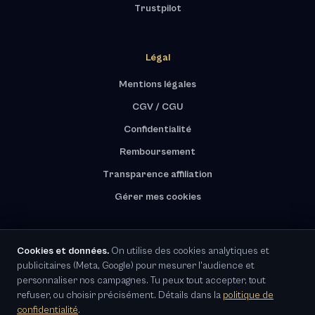
Trustpilot
Légal
Mentions légales
CGV / CGU
Confidentialité
Remboursement
Transparence affiliation
Gérer mes cookies
Cookies et données.
On utilise des cookies analytiques et
publicitaires (Meta, Google) pour mesurer l'audience et
RGPD · Représentant UE désigné
personnaliser nos campagnes. Tu peux tout accepter, tout
refuser, ou choisir précisément. Détails dans la
politique de
© 2026 LE LABO IA / AZ12 GROUP LLC · meydeey.com · Paiement sécurisé · Tous droits
confidentialité
.