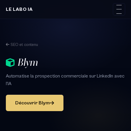
Aller au contenu principal
LE LABO IA
SEO et contenu
Blym
Automatise la prospection commerciale sur LinkedIn avec
l'IA
Découvrir Blym