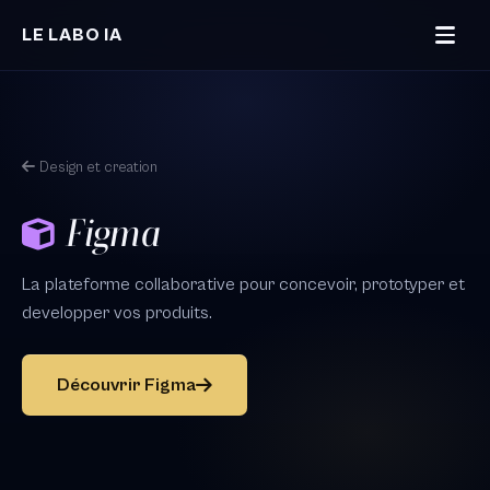
Aller au contenu principal
LE LABO IA
Design et creation
Figma
La plateforme collaborative pour concevoir, prototyper et
developper vos produits.
Découvrir Figma