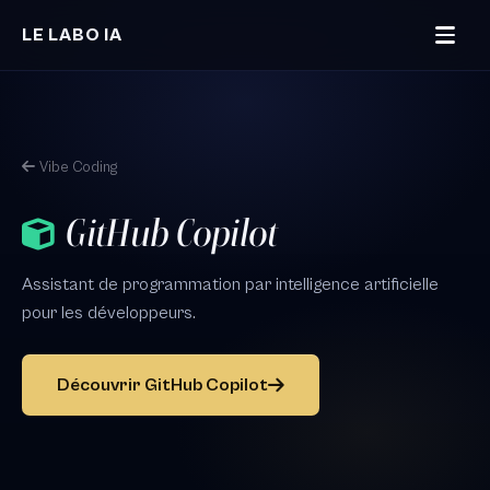
Aller au contenu principal
LE LABO IA
Vibe Coding
GitHub Copilot
Assistant de programmation par intelligence artificielle
pour les développeurs.
Découvrir GitHub Copilot