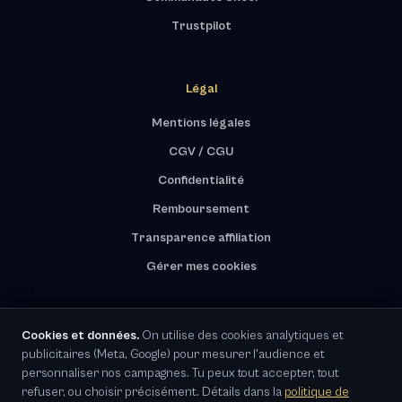
Trustpilot
Légal
Mentions légales
CGV / CGU
Confidentialité
Remboursement
Transparence affiliation
Gérer mes cookies
Cookies et données.
On utilise des cookies analytiques et
publicitaires (Meta, Google) pour mesurer l'audience et
RGPD · Représentant UE désigné
personnaliser nos campagnes. Tu peux tout accepter, tout
refuser, ou choisir précisément. Détails dans la
politique de