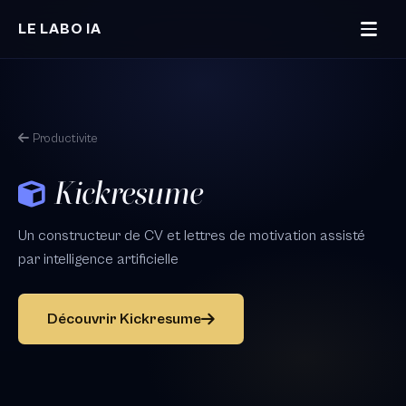
Aller au contenu principal
LE LABO IA
Productivite
Kickresume
Un constructeur de CV et lettres de motivation assisté
par intelligence artificielle
Découvrir Kickresume