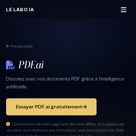
Aller au contenu principal
LE LABO IA
Productivite
PDF.ai
Discutez avec vos documents PDF grâce à l'intelligence
artificielle
Essayer PDF.ai gratuitement
Certains liens de cette page sont des liens affiliés. Si tu passes par
ces liens, nous recevons une commission, sans surcoût pour toi. Cela