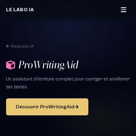
Aller au contenu principal
LE LABO IA
Rédaction IA
ProWritingAid
Un assistant d'écriture complet pour corriger et améliorer
tes textes.
Découvrir ProWritingAid