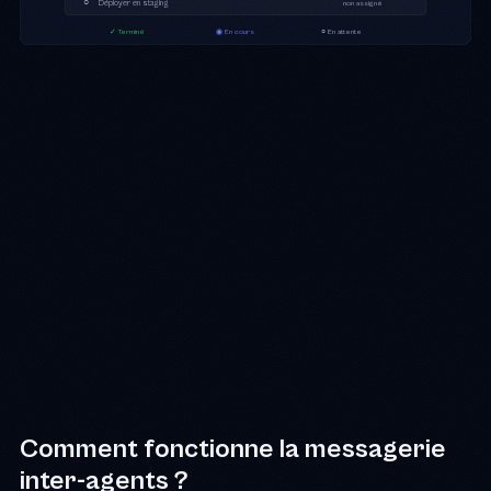
○
Déployer en staging
non assigné
✓ Terminé
◉ En cours
○ En attente
Comment fonctionne la messagerie
inter-agents ?