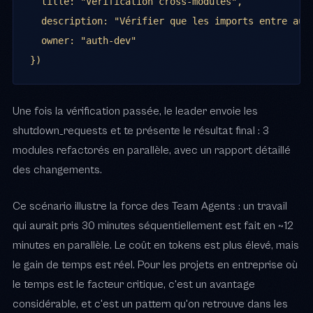
  title: "Vérification cross-modules",

  description: "Vérifier que les imports entre auth
  owner: "auth-dev"

})
Une fois la vérification passée, le leader envoie les
shutdown_requests et te présente le résultat final : 3
modules refactorés en parallèle, avec un rapport détaillé
des changements.
Ce scénario illustre la force des Team Agents : un travail
Cookies et données.
On utilise des cookies analytiques et
publicitaires (Meta, Google) pour mesurer l'audience et
qui aurait pris 30 minutes séquentiellement est fait en ~12
personnaliser nos campagnes. Tu peux tout accepter, tout
minutes en parallèle. Le coût en tokens est plus élevé, mais
refuser, ou choisir précisément. Détails dans la
politique de
le gain de temps est réel. Pour les projets en entreprise où
confidentialité
.
le temps est le facteur critique, c'est un avantage
Tout refuser
Personnaliser
Tout accepter
considérable, et c'est un pattern qu'on retrouve dans les