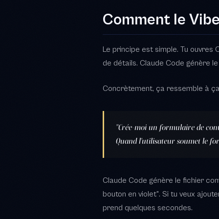
"Crée-moi un formulaire de cont
Quand l'utilisateur soumet le f
Claude Code génère le fichier comp
bouton en violet". Si tu veux ajoute
prend quelques secondes.
Ce n'est pas du no-code au sens c
héberger où tu veux. Zéro dépenda
Et surtout : toi, celui qui compr
pages pour un dev. Tu décris, tu voi