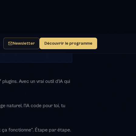
ugins. Avec un vrai outil d'IA qui
e naturel, l'IA code pour toi, tu
t ça fonctionne". Étape par étape.
ux non-devs ?
ode te donne la flexibilité du