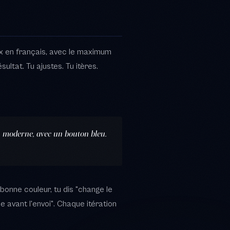
, moderne, avec un bouton bleu.
 bonne couleur, tu dis "change le
ide avant l'envoi". Chaque itération
que tu peux modifier, que tu peux
création.
iger un cahier des charges de 30