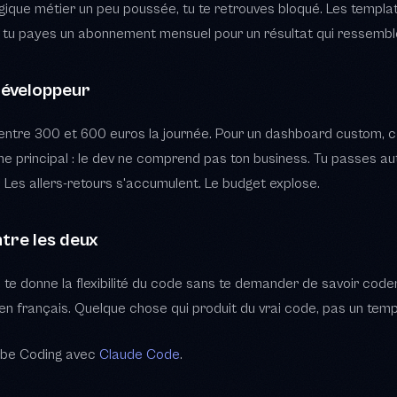
. Les allers-retours s'accumulent. Le budget explose.
entre les deux
 te donne la flexibilité du code sans te demander de savoir co
 en français. Quelque chose qui produit du vrai code, pas un tem
Vibe Coding avec
Claude Code
.
Coding résout-il ce problème ?
Claude Code dans ton terminal. Tu lui décris l'interface que tu v
 code HTML, CSS et JavaScript correspondant. Tu regardes le résu
 :