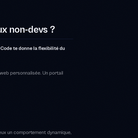
 web personnalisée. Un portail
u veux un comportement dynamique,
es sont rigides. Les
e à 10 000 autres sites.
mpte 5 à 15 jours de travail. Soit
ant de temps à lui expliquer ce