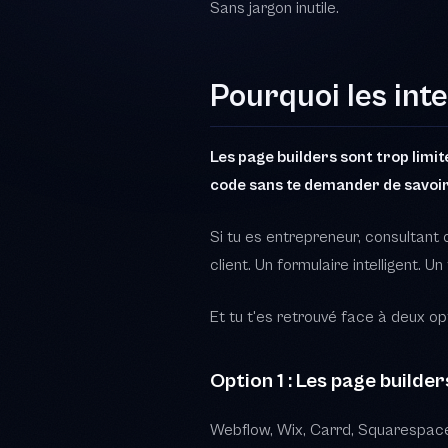
Si tu es entrepreneur, consultant
client. Un formulaire intelligent. U
Et tu t'es retrouvé face à deux op
Option 1 : Les page builder
Webflow, Wix, Carrd, Squarespace.
une connexion à une API, ou une lo
personnalisations sont limitées. 
Option 2 : Embaucher un 
Un dev front-end freelance, c'est
1 500 à 9 000 euros. Et le problèm