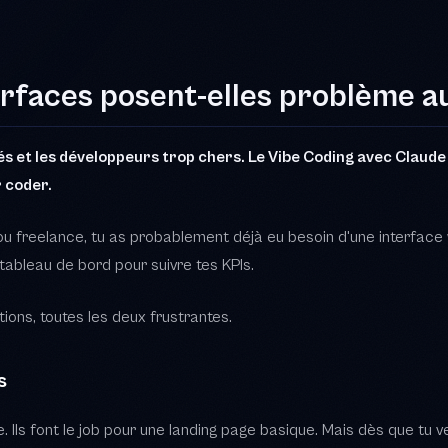
 ou freelance, tu as probablement déjà eu besoin d'une interface
n tableau de bord pour suivre tes KPIs.
tions, toutes les deux frustrantes.
s
 Ils font le job pour une landing page basique. Mais dès que t
gique métier un peu poussée, tu te retrouves bloqué. Les templat
Et tu payes un abonnement mensuel pour un résultat qui ressembl
développeur
 entre 300 et 600 euros la journée. Pour un dashboard custom, co
e principal : le dev ne comprend pas ton business. Tu passes aut