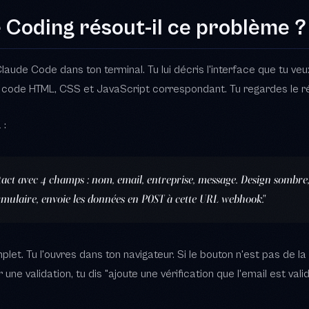
act avec 4 champs : nom, email, entreprise, message. Design sombre
ormulaire, envoie les données en POST à cette URL webhook."
let. Tu l'ouvres dans ton navigateur. Si le bouton n'est pas de la
r une validation, tu dis "ajoute une vérification que l'email est val
lassique. C'est mieux. Tu obtiens du vrai code que tu possèdes, 
nce à une plateforme. Zéro abonnement mensuel pour l'outil de 
end le besoin métier, tu restes aux commandes. Pas besoin de réd
s, tu ajustes.