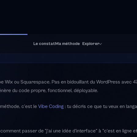
pe Wix ou Squarespace. Pas en bidouillant du WordPress avec 47 pl
nère du code propre, fonctionnel, déployable.
a méthode, c'est le
Vibe Coding
: tu décris ce que tu veux en langag
omment passer de "j'ai une idée d'interface" à "c'est en ligne e
erfaces posent-elles problème a
és et les développeurs trop chers. Le Vibe Coding avec Claude C
 coder.