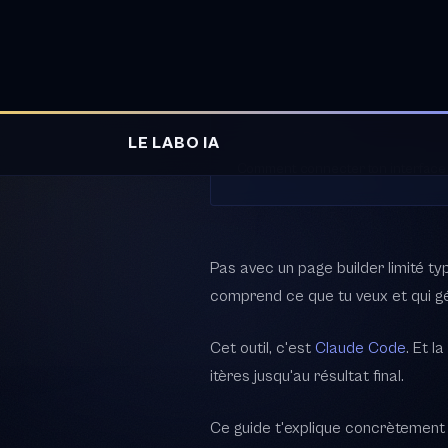
Pas avec un page builder limité ty
comprend ce que tu veux et qui gé
Cet outil, c'est
Claude Code
. Et l
itères jusqu'au résultat final.
Ce guide t'explique concrètement c
Sans jargon inutile.
Pourquoi les int
Les page builders sont trop limit
code sans te demander de savoir