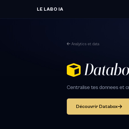
Aller au contenu principal
LE LABO IA
Analytics et data
Datab
Centralise tes donnees et c
Découvrir Databox