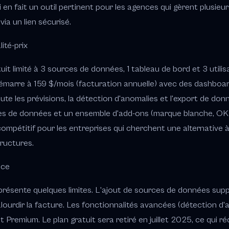
ui en fait un outil pertinent pour les agences qui gèrent plusie
ia un lien sécurisé.
ité-prix
t limité à 3 sources de données, 1 tableau de bord et 3 utilis
 démarre à 159 $/mois (facturation annuelle) avec des dashboards 
te les prévisions, la détection d'anomalies et l'export de do
es de données et un ensemble d'add-ons (marque blanche, OKRs
compétitif pour les entreprises qui cherchent une alternative 
tructures.
nce
présente quelques limites. L'ajout de sources de données sup
lourdir la facture. Les fonctionnalités avancées (détection d'
remium. Le plan gratuit sera retiré en juillet 2025, ce qui rédu