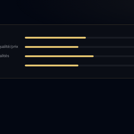
ualité/prix
alités