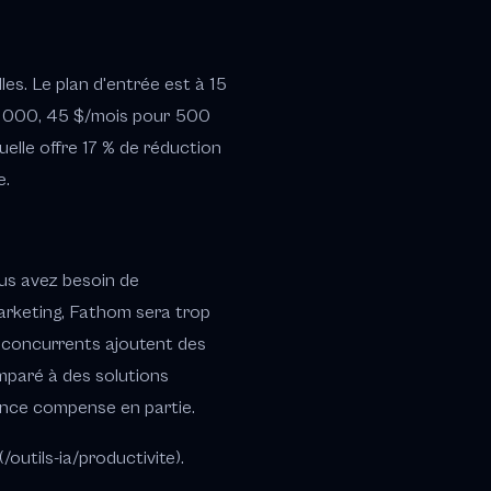
s. Le plan d'entrée est à 15
0 000, 45 $/mois pour 500
uelle offre 17 % de réduction
e.
us avez besoin de
arketing, Fathom sera trop
s concurrents ajoutent des
omparé à des solutions
ance compense en partie.
outils-ia/productivite).