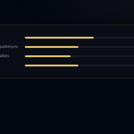
ualité/prix
alités