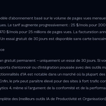
èle d'abonnement basé sur le volume de pages vues mensuelle
ues. Le tarif augmente progressivement : 25 $/mois pour 20
 470 $/mois pour 25 millions de pages vues. La facturation ann
. Un essai gratuit de 30 jours est disponible sans carte bancair
nce
n gratuit permanent — uniquement un essai de 30 jours. Si vo
ports d'entonnoir ou d'intégration poussée avec des outils m
ctionnalités d'IA est notable dans un marché où la plupart de
nfin, le prix peut paraître élevé pour des sites à fort trafic c
tics 4, même si l'argument de la conformité et de la perform
lète des [meilleurs outils IA de Productivité et Organisation](/