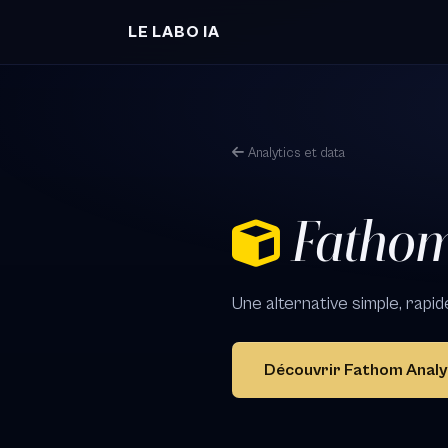
Aller au contenu principal
LE LABO IA
Analytics et data
Fathom
Une alternative simple, rapi
Découvrir Fathom Analy