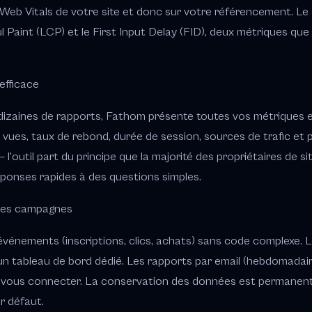
 Web Vitals de votre site et donc sur votre référencement. Le
l Paint (LCP) et le First Input Delay (FID), deux métriques qu
efficace
izaines de rapports, Fathom présente toutes vos métriques es
s vues, taux de rebond, durée de session, sources de trafic et 
— l'outil part du principe que la majorité des propriétaires de 
éponses rapides à des questions simples.
des campagnes
événements (inscriptions, clics, achats) sans code complexe.
 un tableau de bord dédié. Les rapports par email (hebdomada
à vous connecter. La conservation des données est permanen
ar défaut.