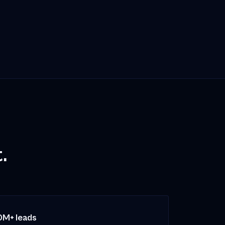
.
0M+ leads