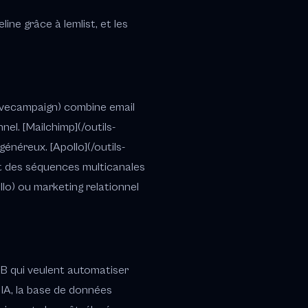
ne grâce à lemlist, et les
tivecampaign) combine email
el. [Mailchimp](/outils-
généreux. [Apollo](/outils-
et des séquences multicanales
llo) ou marketing relationnel
2B qui veulent automatiser
n IA, la base de données