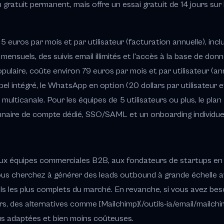
 gratuit permanent, mais offre un essai gratuit de 14 jours sur 
 euros par mois et par utilisateur (facturation annuelle), incl
ensuels, des suivis email illimités et l'accès à la base de donn
opulaire, coûte environ 79 euros par mois et par utilisateur (an
ppel intégré, le WhatsApp en option (20 dollars par utilisateur
 multicanale. Pour les équipes de 5 utilisateurs ou plus, le pla
nnaire de compte dédié, SSO/SAML et un onboarding individuel
 aux équipes commerciales B2B, aux fondateurs de startups en
ous cherchez à générer des leads outbound à grande échelle
tils les plus complets du marché. En revanche, si vous avez beso
, des alternatives comme [Mailchimp](/outils-ia/email/mailchimp
lus adaptées et bien moins coûteuses.