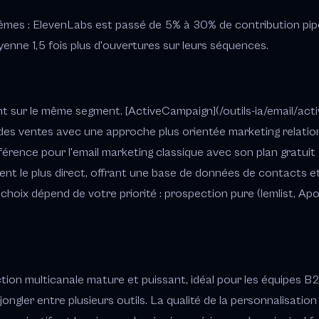
êmes : ElevenLabs est passé de 5% à 30% de contribution pipeli
yenne 1,5 fois plus d'ouvertures sur leurs séquences.
ent sur le même segment. [ActiveCampaign](/outils-ia/email/ac
es ventes avec une approche plus orientée marketing relationn
éférence pour l'email marketing classique avec son plan gratuit 
rrent le plus direct, offrant une base de données de contacts 
e choix dépend de votre priorité : prospection pure (lemlist, Apo
ection multicanale mature et puissant, idéal pour les équipes B
jongler entre plusieurs outils. La qualité de la personnalisatio