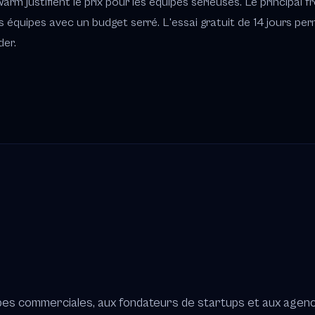
arm justifient le prix pour les équipes sérieuses. Le principal f
s équipes avec un budget serré. L'essai gratuit de 14 jours pe
er.
ipes commerciales, aux fondateurs de startups et aux agen