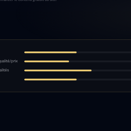
ualité/prix
alités