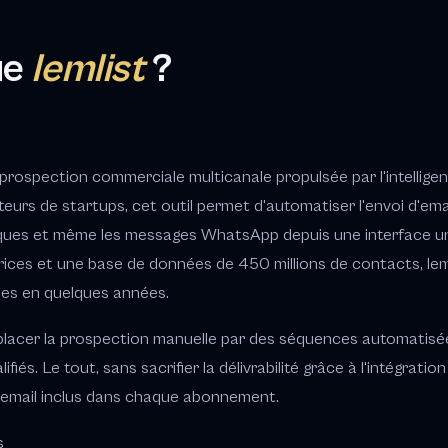
ue
lemlist
?
prospection commerciale multicanale propulsée par l'intelligenc
eurs de startups, cet outil permet d'automatiser l'envoi d'email
niques et même les messages WhatsApp depuis une interface u
trices et une base de données de 450 millions de contacts, l
les en quelques années.
placer la prospection manuelle par des séquences automatisée
iés. Le tout, sans sacrifier la délivrabilité grâce à l'intégrati
 email inclus dans chaque abonnement.
s