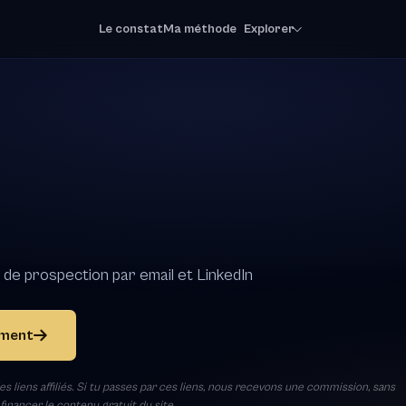
Le constat
Ma méthode
Explorer
 de prospection par email et LinkedIn
ement
s liens affiliés. Si tu passes par ces liens, nous recevons une commission, sans
inancer le contenu gratuit du site.