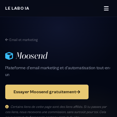
Aller au contenu principal
LE LABO IA
Email et marketing
Moosend
Plateforme d'email marketing et d'automatisation tout-en-
un
Essayer Moosend gratuitement
Certains liens de cette page sont des liens affiliés. Si tu passes par
ces liens, nous recevons une commission, sans surcoût pour toi. Cela