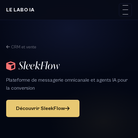
Aller au contenu principal
LE LABO IA
CRM et vente
SleekFlow
Plateforme de messagerie omnicanale et agents IA pour
la conversion
Découvrir SleekFlow